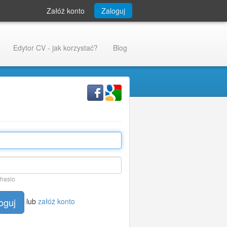
Załóż konto
Zaloguj
Edytor CV - jak korzystać?
Blog
 haslo
oguj
lub
załóż konto