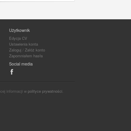
Użytkownik
Edycja CV
Ustawienia konta
Zaloguj
/
Załóż konto
Zapomniałem hasła
Social media
cej informacji w
polityce prywatności
.