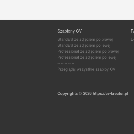
Szablony CV
F
Standard ze zdjęciem po prawej
E
Standard ze zdjęciem po lewej
Professional ze zdjęciem po prawej
Professional ze zdjęciem po lewej
-- -- -- -- --
Przeglądaj wszystkie szabloy CV
Copyrights © 2026
https://cv-kreator.pl