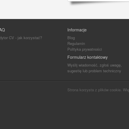
AQ
Informacje
dytor CV - jak korzystać?
Blog
Regulamin
Polityka prywatności
Formularz kontaktowy
Wyślij wiadomość, zgłoś uwagę,
sugestię lub problem techniczny
Strona korzysta z plików cookie. Wię